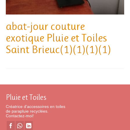
abat-jour couture
exotique Pluie et Toiles
Saint Brieuc(1)(1)(1)(1)
Pluie et Toiles
Créatrice d'accessoires en toiles
de parapluie recyclées.
Contactez-moi!