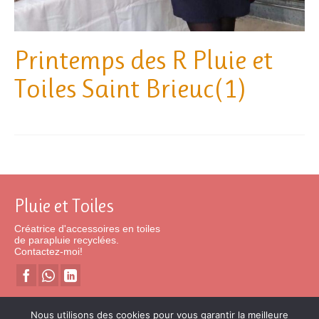
Printemps des R Pluie et
Toiles Saint Brieuc(1)
Pluie et Toiles
Créatrice d'accessoires en toiles
de parapluie recyclées.
Contactez-moi!
[insta-gallery id="0"]
Nous utilisons des cookies pour vous garantir la meilleure